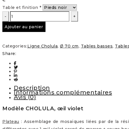
Table et finition
*
quantité
de
Ajouter au panier
Ligne
Cholula
Ø-70
Categories:
Ligne Cholula
,
Ø 70 cm
,
Tables basses
,
Table
basse
Share:
œil
violet
Description
Informations complémentaires
Avis (0)
Modèle CHOLULA, œil violet
Plateau
: Assemblage de mosaïques liées par de la rési
différentes avec 1 œil violet cerné de marron + rouge brun