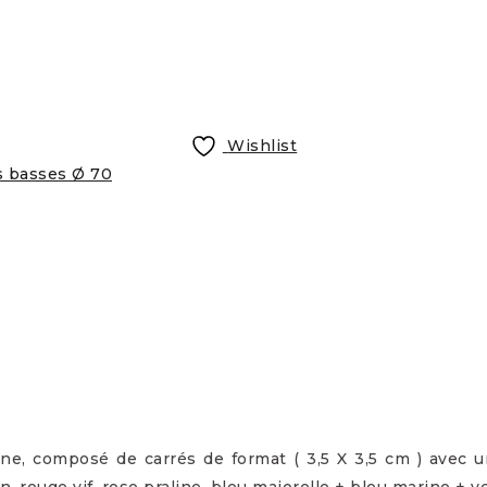
Wishlist
s basses Ø 70
ne, composé de carrés de format ( 3,5 X 3,5 cm ) avec u
, rouge vif, rose praline, bleu majorelle + bleu marine + ve