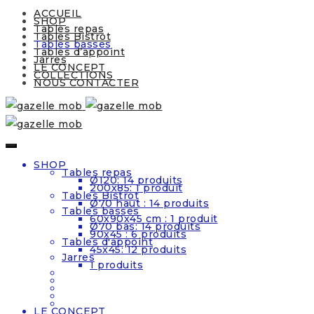
ACCUEIL
SHOP
Tables repas
Tables Bistrot
Tables basses
Tables d’appoint
Jarres
LE CONCEPT
COLLECTIONS
NOUS CONTACTER
SHOP
Tables repas
Ø120: 14 produits
200x85: 1 produit
Tables Bistrot
Ø70 haut : 14 produits
Tables basses
60x90x45 cm : 1 produit
Ø70 bas: 14 produits
90x45 : 6 produits
Tables d'appoint
45x45: 12 produits
Jarres
1 produits
LE CONCEPT