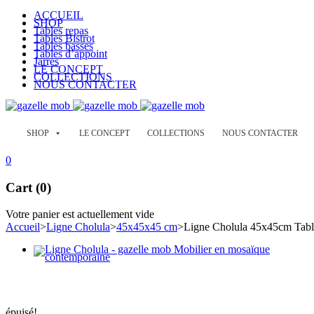
ACCUEIL
SHOP
Tables repas
Tables Bistrot
Tables basses
Tables d’appoint
Jarres
LE CONCEPT
COLLECTIONS
NOUS CONTACTER
SHOP
LE CONCEPT
COLLECTIONS
NOUS CONTACTER
0
Cart (0)
Votre panier est actuellement vide
Accueil
>
Ligne Cholula
>
45x45x45 cm
>
Ligne Cholula 45x45cm Table
épuisé!