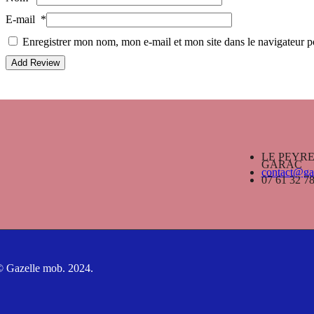
E-mail
*
Enregistrer mon nom, mon e-mail et mon site dans le navigateur
LE PEYRE, 
GARAC
contact@ga
07 61 32 78
 Gazelle mob. 2024.