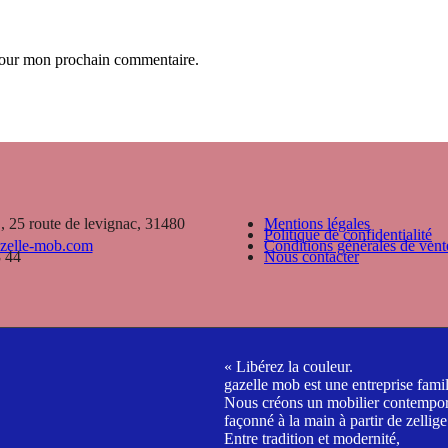
 pour mon prochain commentaire.
25 route de levignac, 31480
Mentions légales
Politique de confidentialité
zelle-mob.com
Conditions générales de vent
 44
Nous contacter
« Libérez la couleur.
gazelle mob est une entreprise famil
Nous créons un mobilier contempor
façonné à la main à partir de zellige
Entre tradition et modernité,