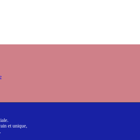
e
iale.
ain et unique,
.