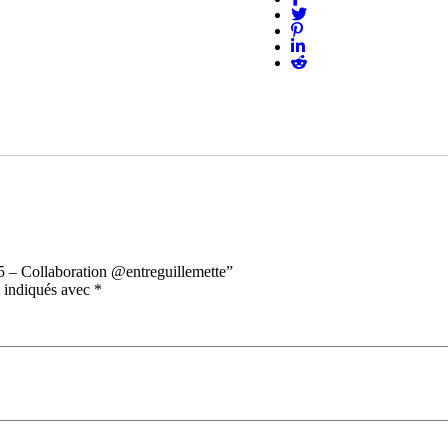
@entreguillemette
45 – Collaboration @entreguillemette”
t indiqués avec
*