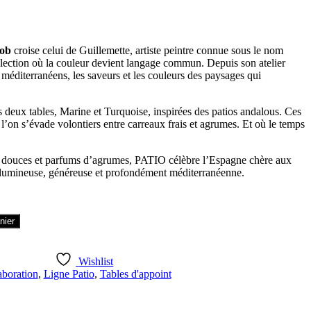
mob
croise celui de Guillemette, artiste peintre connue sous le nom
ollection où la couleur devient langage commun. Depuis son atelier
es méditerranéens, les saveurs et les couleurs des paysages qui
s deux tables, Marine et Turquoise, inspirées des patios andalous. Ces
 l’on s’évade volontiers entre carreaux frais et agrumes. Et où le temps
s douces et parfums d’agrumes, PATIO célèbre l’Espagne chère aux
 lumineuse, généreuse et profondément méditerranéenne.
nier
Wishlist
aboration
,
Ligne Patio
,
Tables d'appoint