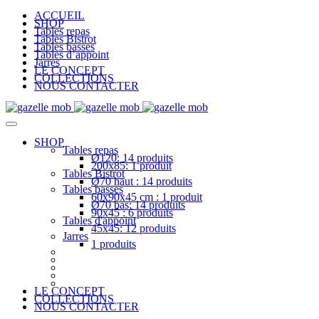
ACCUEIL
SHOP
Tables repas
Tables Bistrot
Tables basses
Tables d’appoint
Jarres
LE CONCEPT
COLLECTIONS
NOUS CONTACTER
SHOP
Tables repas
Ø120: 14 produits
200x85: 1 produit
Tables Bistrot
Ø70 haut : 14 produits
Tables basses
60x90x45 cm : 1 produit
Ø70 bas: 14 produits
90x45 : 6 produits
Tables d'appoint
45x45: 12 produits
Jarres
1 produits
LE CONCEPT
COLLECTIONS
NOUS CONTACTER