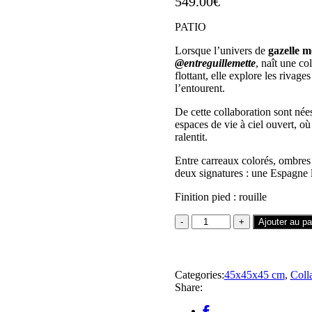
549.00
€
PATIO
Lorsque l’univers de
gazelle 
@entreguillemette
, naît une c
flottant, elle explore les rivag
l’entourent.
De cette collaboration sont née
espaces de vie à ciel ouvert, où
ralentit.
Entre carreaux colorés, ombre
deux signatures : une Espagne
Finition pied : rouille
quantité
Ajouter au pa
de
Ligne
Patio-
Turquoise
Categories:
45x45x45 cm
,
Coll
45x45
Share:
-
Collaboration